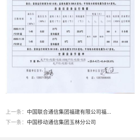
上一条：
中国联合通信集团福建有限公司福...
下一条：
中国移动通信集团玉林分公司